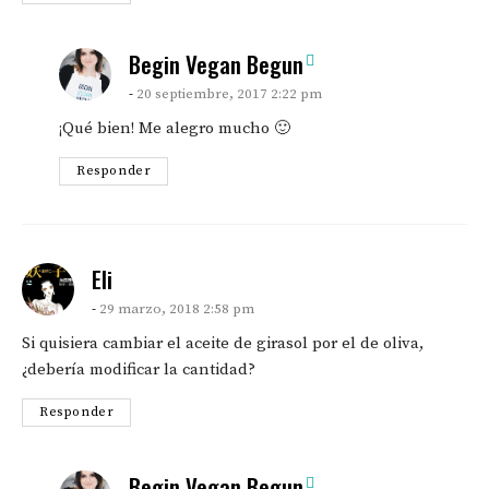
says:
Begin Vegan Begun
20 septiembre, 2017 2:22 pm
¡Qué bien! Me alegro mucho 🙂
Responder
says:
Eli
29 marzo, 2018 2:58 pm
Si quisiera cambiar el aceite de girasol por el de oliva,
¿debería modificar la cantidad?
Responder
says:
Begin Vegan Begun