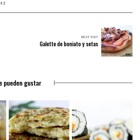
012
NEXT POST
Galette de boniato y setas
e pueden gustar