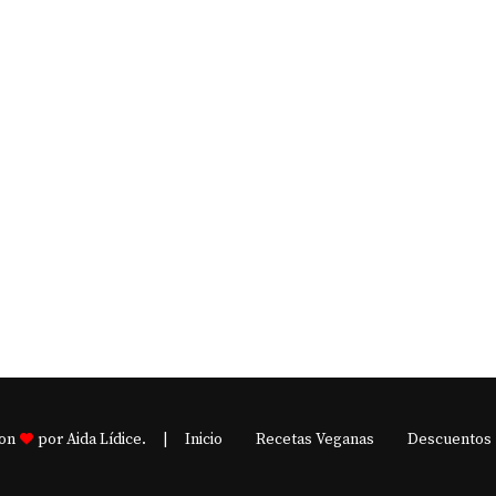
con
por Aida Lídice.
Inicio
Recetas Veganas
Descuentos