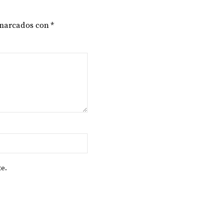
 marcados con
*
te.