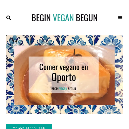
Recetas
BEGIN
Veganas
VEGAN
BEGUN
VEGAN LIFESTYLE