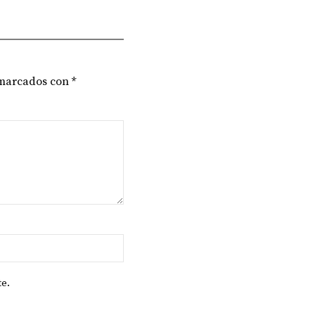
 marcados con
*
te.