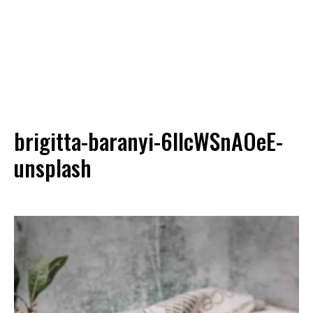
brigitta-baranyi-6IIcWSnAOeE-
unsplash