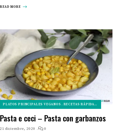
READ MORE
PLATOS PRINCIPALES VEGANOS
RECETAS RÁPIDAS VEGANAS
RECETAS
Pasta e ceci – Pasta con garbanzos
21 diciembre, 2020
0