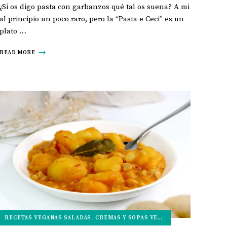
¿Si os digo pasta con garbanzos qué tal os suena? A mi
al principio un poco raro, pero la “Pasta e Ceci” es un
plato …
READ MORE
RECETAS VEGANAS SALADAS
CREMAS Y SOPAS VEGANAS
PLATOS PRIN