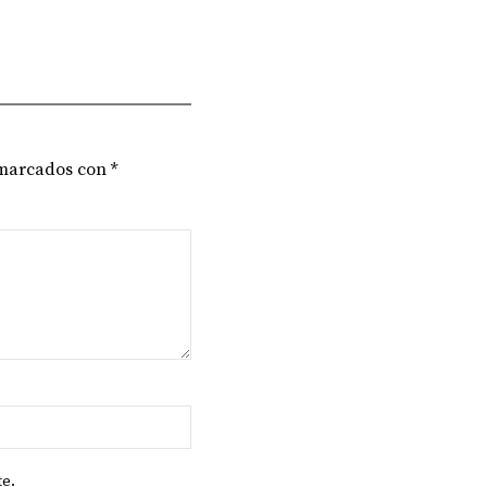
 marcados con
*
te.